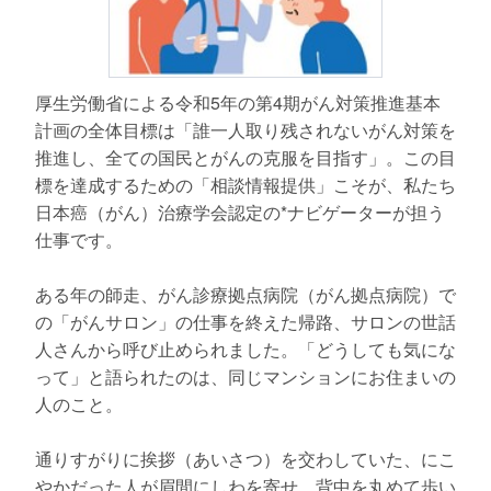
厚生労働省による令和5年の第4期がん対策推進基本
計画の全体目標は「誰一人取り残されないがん対策を
推進し、全ての国民とがんの克服を目指す」。この目
標を達成するための「相談情報提供」こそが、私たち
日本癌（がん）治療学会認定の*ナビゲーターが担う
仕事です。
ある年の師走、がん診療拠点病院（がん拠点病院）で
の「がんサロン」の仕事を終えた帰路、サロンの世話
人さんから呼び止められました。「どうしても気にな
って」と語られたのは、同じマンションにお住まいの
人のこと。
通りすがりに挨拶（あいさつ）を交わしていた、にこ
やかだった人が眉間にしわを寄せ、背中を丸めて歩い