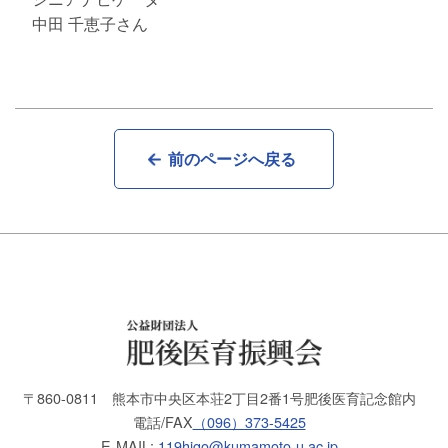
中田 千恵子さん
前のページへ戻る
〒860-0811
熊本市中央区本荘2丁目2番1号
肥後医育記念館内
電話/FAX
（096）373-5425
E-MAIL:
119higo@kumamoto-u.ac.jp