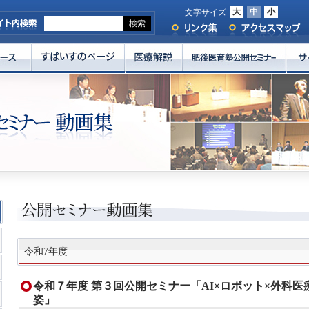
大
中
小
文字サイズ
令和7年度
令和７年度 第３回公開セミナー「AI×ロボット×外科医療
姿」