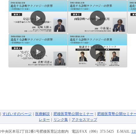
｜
すぱいすのページ
｜
医療解説
｜
肥後医育塾公開セミナー
｜
肥後医育塾公開セミナ
レター
｜
リンク集
｜
アクセスマップ
中央区本荘2丁目2番1号
肥後医育記念館内
電話/FAX
（096）373-5425
E-MAIL:
11