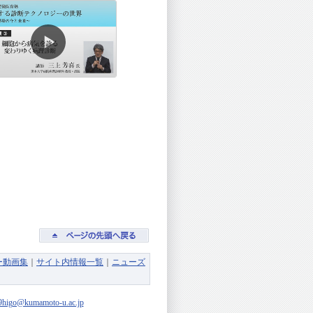
ー動画集
｜
サイト内情報一覧
｜
ニューズ
9higo@kumamoto-u.ac.jp