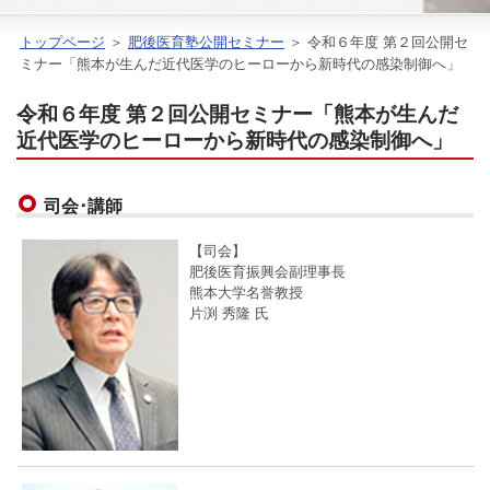
トップページ
＞
肥後医育塾公開セミナー
＞ 令和６年度 第２回公開セ
ミナー「熊本が生んだ近代医学のヒーローから新時代の感染制御へ」
令和６年度 第２回公開セミナー「熊本が生んだ
近代医学のヒーローから新時代の感染制御へ」
司会･講師
【司会】
肥後医育振興会副理事長
熊本大学名誉教授
片渕 秀隆
氏