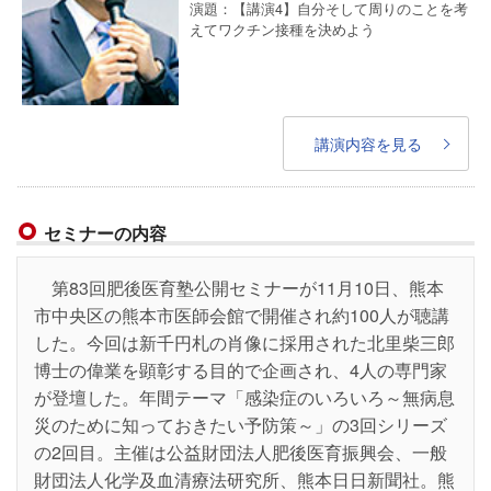
演題：【講演4】自分そして周りのことを考
えてワクチン接種を決めよう
講演内容を見る
セミナーの内容
第83回肥後医育塾公開セミナーが11月10日、熊本
市中央区の熊本市医師会館で開催され約100人が聴講
した。今回は新千円札の肖像に採用された北里柴三郎
博士の偉業を顕彰する目的で企画され、4人の専門家
が登壇した。年間テーマ「感染症のいろいろ～無病息
災のために知っておきたい予防策～」の3回シリーズ
の2回目。主催は公益財団法人肥後医育振興会、一般
財団法人化学及血清療法研究所、熊本日日新聞社。熊