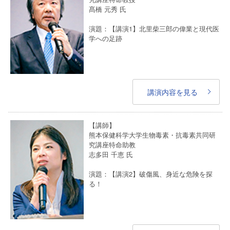
髙橋 元秀
氏
演題：【講演1】北里柴三郎の偉業と現代医
学への足跡
講演内容を見る
【講師】
熊本保健科学大学生物毒素・抗毒素共同研
究講座特命助教
志多田 千恵
氏
演題：【講演2】破傷風、身近な危険を探
る！