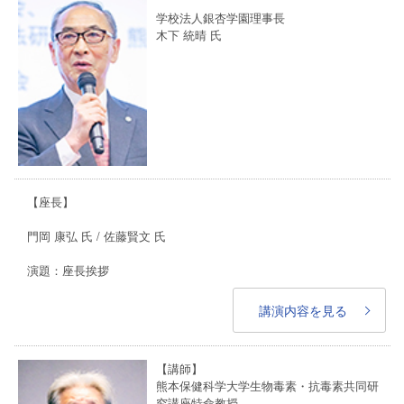
学校法人銀杏学園理事長
木下 統晴
氏
【座長】
門岡 康弘 氏 / 佐藤賢文
氏
演題：座長挨拶
講演内容を見る
【講師】
熊本保健科学大学生物毒素・抗毒素共同研
究講座特命教授