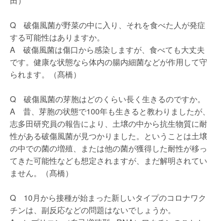
田）
Q 破傷風菌が野菜の中に入り、それを食べた人が発症
する可能性はありますか。
A 破傷風菌は傷口から感染しますが、食べても大丈夫
です。健康な状態なら体内の腸内細菌などが作用して守
られます。（髙橋）
Q 破傷風菌の芽胞はどのくらい長く生きるのですか。
A 昔、芽胞の状態で100年も生きると教わりましたが、
志多田研究員の報告により、土壌の中から抗生物質に耐
性がある破傷風菌が見つかりました。ということは土壌
の中での菌の増殖、または他の菌が獲得した耐性が移っ
てきた可能性なども想定されますが、まだ解明されてい
ません。（髙橋）
Q 10月から接種が始まった新しいタイプのコロナワク
チンは、副反応などの問題はないでしょうか。