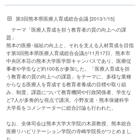
第3回熊本県医療人育成総合会議 [2013/1/15]
テーマ「医療人育成を担う教育者の質の向上への課
題」
熊本の医療･福祉の向上と、それを支える人材育成を目指
す第3回熊本県医療人育成総合会議が11月17日、熊本市
中央区本荘の熊本大学医学部キャンパスであり、医療従
事者や学生など約100名が参加した。「医療人育成を担
う教育者の質の向上への課題」をテーマに、多様な業種
からなる医療人を育成する教育者養成の目標や取り組
み、制度、課題について教育機関や行政関係者、学生な
ど7人が多角的な視点で講演。小野友道・熊本保健科学
大学長をコメンテーターに総合討論も行われた。
なお、全体司会は熊本大学大学院の木原教授、熊本総合
医療リハビリテーション学院の寺崎学院長がつとめまし
た。