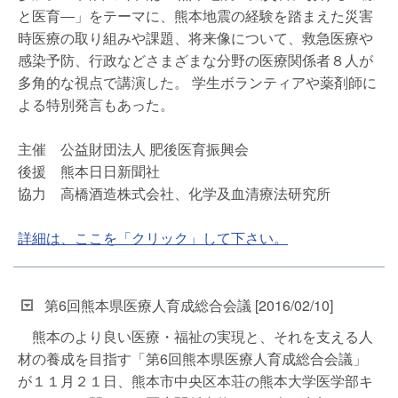
と医育―」をテーマに、熊本地震の経験を踏まえた災害
時医療の取り組みや課題、将来像について、救急医療や
感染予防、行政などさまざまな分野の医療関係者８人が
多角的な視点で講演した。 学生ボランティアや薬剤師に
よる特別発言もあった。
主催 公益財団法人 肥後医育振興会
後援 熊本日日新聞社
協力 高橋酒造株式会社、化学及血清療法研究所
詳細は、ここを「クリック」して下さい。
第6回熊本県医療人育成総合会議 [2016/02/10]
熊本のより良い医療・福祉の実現と、それを支える人
材の養成を目指す「第6回熊本県医療人育成総合会議」
が１１月２１日、熊本市中央区本荘の熊本大学医学部キ