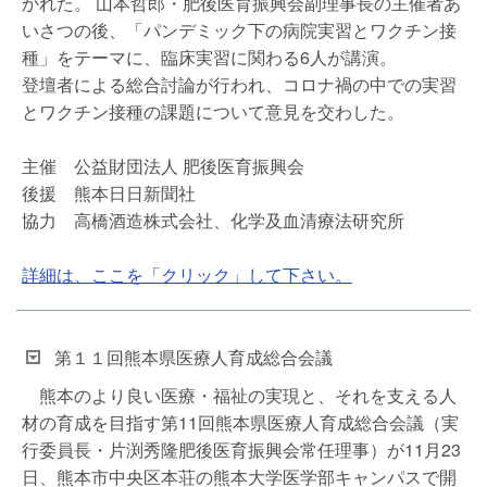
かれた。 山本哲郎・肥後医育振興会副理事長の主催者あ
いさつの後、「パンデミック下の病院実習とワクチン接
種」をテーマに、臨床実習に関わる6人が講演。
登壇者による総合討論が行われ、コロナ禍の中での実習
とワクチン接種の課題について意見を交わした。
主催 公益財団法人 肥後医育振興会
後援 熊本日日新聞社
協力 高橋酒造株式会社、化学及血清療法研究所
詳細は、ここを「クリック」して下さい。
第１１回熊本県医療人育成総合会議
熊本のより良い医療・福祉の実現と、それを支える人
材の育成を目指す第11回熊本県医療人育成総合会議（実
行委員長・片渕秀隆肥後医育振興会常任理事）が11月23
日、熊本市中央区本荘の熊本大学医学部キャンパスで開