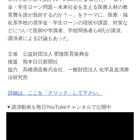
金・学生ローン問題～未来社会を支える医療人材の教
育費を誰が負担するのか？～」をテーマに、医療・福
祉系学校の奨学金・学生ローンの現状や課題、対策な
どについて医師や学識者、学校関係者ら8氏が講演。
講演者による討論もあった。
主催 公益財団法人 肥後医育振興会
後援 熊本日日新聞社
協力 高橋酒造株式会社、一般財団法人 化学及血清療
法研究所
詳細は、ここを「クリック」して下さい。
▼講演動画を熊日YouTubeチャンネルで公開中