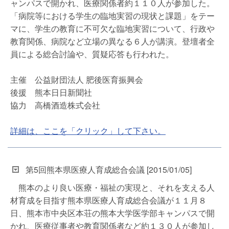
ャンパスで開かれ、医療関係者約１１０人が参加した。
「病院等における学生の臨地実習の現状と課題」をテー
マに、学生の教育に不可欠な臨地実習について、行政や
教育関係、病院など立場の異なる６人が講演。登壇者全
員による総合討論や、質疑応答も行われた。
主催 公益財団法人 肥後医育振興会
後援 熊本日日新聞社
協力 高橋酒造株式会社
詳細は、ここを「クリック」して下さい。
第5回熊本県医療人育成総合会議 [2015/01/05]
熊本のより良い医療・福祉の実現と、それを支える人
材育成を目指す熊本県医療人育成総合会議が１１月８
日、熊本市中央区本荘の熊本大学医学部キャンパスで開
かれ、医療従事者や教育関係者など約１３０人が参加し