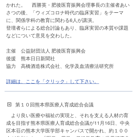
かれた。 西勝英・肥後医育振興会理事長の主催者あい
さつの後、「ウィズコロナ時代の臨床実習」をテーマ
に、関係学科の教育に関わる6人が講演。
登壇者らによる総合討論もあり、臨床実習の本質や課題
などについて意見を交わした。
主催 公益財団法人 肥後医育振興会
後援 熊本日日新聞社
協力 高橋酒造株式会社、化学及血清療法研究所
詳細は、ここを「クリック」して下さい。
第１０回熊本県医療人育成総合会議
より良い医療や福祉の実現と、それを支える人材の育
成を目指す熊本県医療人育成総合会議が11月16日、中央
区本荘の熊本大学医学部キャンパスで開かれ、約１００