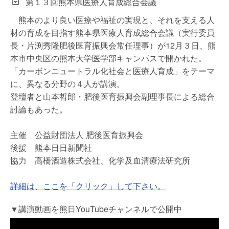
第１３回熊本県医療人育成総合会議
熊本のより良い医療や福祉の実現と、それを支える人
材の育成を目指す熊本県医療人育成総合会議（実行委員
長・片渕秀隆肥後医育振興会常任理事）が12月３日、熊
本市中央区の熊本大学医学部キャンパスで開かれた。
「カーボンニュートラル化社会と医療人育成」をテーマ
に、異なる分野の４人が講演。
登壇者と山本哲郎・肥後医育振興会副理事長による総合
討論もあった。
主催 公益財団法人 肥後医育振興会
後援 熊本日日新聞社
協力 高橋酒造株式会社、化学及血清療法研究所
詳細は、ここを「クリック」して下さい。
▼講演動画を熊日YouTubeチャンネルで公開中