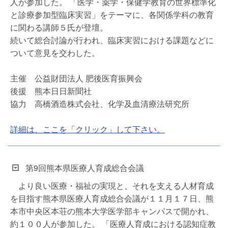
人が参加した。 「医学・薬学・保健学教育の世界標準化
と診療参加型臨床実習」をテーマに、各関係学科の教育
に関わる講師５氏が登壇。
続いて総合討論が行われ、臨床実習における課題などに
ついて意見を交わした。
主催 公益財団法人 肥後医育振興会
後援 熊本日日新聞社
協力 高橋酒造株式会社、化学及血清療法研究所
詳細は、ここを「クリック」して下さい。
第9回熊本県医療人育成総合会議
より良い医療・福祉の実現と、それを支える人材育成
を目指す熊本県医療人育成総合会議が１１月１７日、熊
本市中央区本荘の熊本大学医学部キャンパスで開かれ、
約１００人が参加した。 「医療人育成における認知症教