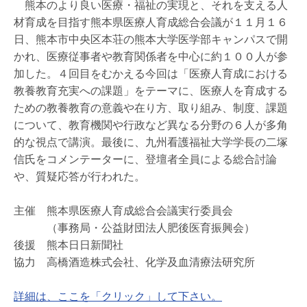
熊本のより良い医療・福祉の実現と、それを支える人
材育成を目指す熊本県医療人育成総合会議が１１月１６
日、熊本市中央区本荘の熊本大学医学部キャンパスで開
かれ、医療従事者や教育関係者を中心に約１００人が参
加した。４回目をむかえる今回は「医療人育成における
教養教育充実への課題」をテーマに、医療人を育成する
ための教養教育の意義や在り方、取り組み、制度、課題
について、教育機関や行政など異なる分野の６人が多角
的な視点で講演。最後に、九州看護福祉大学学長の二塚
信氏をコメンテーターに、登壇者全員による総合討論
や、質疑応答が行われた。
主催 熊本県医療人育成総合会議実行委員会
（事務局・公益財団法人肥後医育振興会）
後援 熊本日日新聞社
協力 高橋酒造株式会社、化学及血清療法研究所
詳細は、ここを「クリック」して下さい。