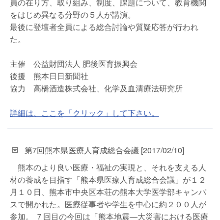
員の在り方、取り組み、制度、課題について、教育機関
をはじめ異なる分野の５人が講演。
最後に登壇者全員による総合討論や質疑応答が行われ
た。
主催 公益財団法人 肥後医育振興会
後援 熊本日日新聞社
協力 高橋酒造株式会社、化学及血清療法研究所
詳細は、ここを「クリック」して下さい。
第7回熊本県医療人育成総合会議 [2017/02/10]
熊本のより良い医療・福祉の実現と、それを支える人
材の養成を目指す「熊本県医療人育成総合会議」が１２
月１０日、熊本市中央区本荘の熊本大学医学部キャンパ
スで開かれた。医療従事者や学生を中心に約２００人が
参加。 ７回目の今回は「熊本地震―大災害における医療